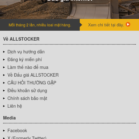
Xem chi tiết tại đây.
Mỗi tháng 2 lần, nhiều loai mặt hàng.
Về ALLSTOCKER
Dịch vụ hướng dẫn
Đăng ký miễn phí
Làm thế nào để mua
Về Đấu giá ALLSTOCKER
CÂU HỎI THƯỜNG GẶP
Điều khoản sử dụng
Chính sách bảo mật
Liên hệ
Media
Facebook
X (Formerly Twitter)