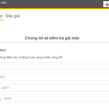
y móc
ến
Đấu giá
Chúng tôi sẽ kiểm tra giá máy
chọn)
i lòng điền vào những ô sau càng nhiều càng tốt.
n