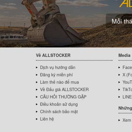
Mỗi thá
Về ALLSTOCKER
Media
Dịch vụ hướng dẫn
Face
Đăng ký miễn phí
X (Fo
Làm thế nào để mua
YouT
Về Đấu giá ALLSTOCKER
TikT
CÂU HỎI THƯỜNG GẶP
LINE
Điều khoản sử dụng
Những
Chính sách bảo mật
Liên hệ
Xem 