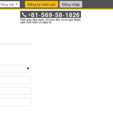
Đăng ký miễn phí
Đăng nhập
Tiếng Việt
81
569
58
1826
+
-
-
-
Thời gian tiếp nhận: Từ 9:00 đến 18:00 (giờ Nhật),
nghỉ cuối tuần và ngày lễ.