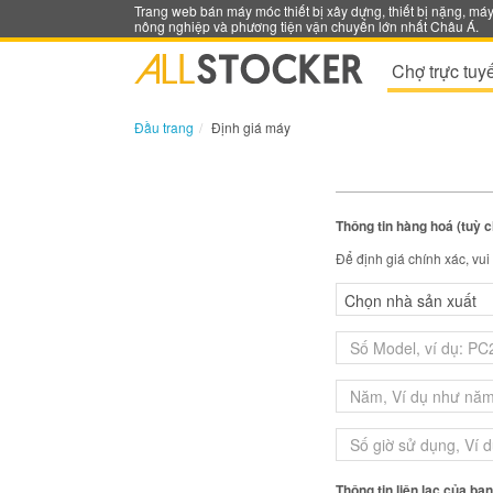
Trang web bán máy móc thiết bị xây dựng, thiết bị nặng, má
nông nghiệp và phương tiện vận chuyển lớn nhất Châu Á.
Chợ trực tuy
Đầu trang
Định giá máy
Thông tin hàng hoá (tuỳ 
Để định giá chính xác, vu
Thông tin liên lạc của bạ