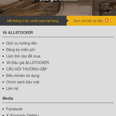
Xem chi tiết tại đây.
Mỗi tháng 2 lần, nhiều loai mặt hàng.
Về ALLSTOCKER
Dịch vụ hướng dẫn
Đăng ký miễn phí
Làm thế nào để mua
Về Đấu giá ALLSTOCKER
CÂU HỎI THƯỜNG GẶP
Điều khoản sử dụng
Chính sách bảo mật
Liên hệ
Media
Facebook
X (Formerly Twitter)