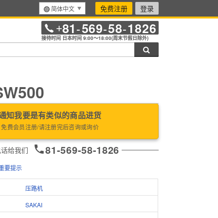
免费注册
登录
简体中文
81
569
58
1826
+
-
-
-
接待时间 日本时间 9:00～18:00(周末节假日除外)
搜索
SW500
通知我要是有类似的商品进货
免费会员注册/请注册完后咨询或询价
81-569-58-1826
电话给我们
重要提示
压路机
SAKAI