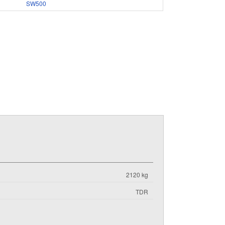
SW500
2120 kg
TDR