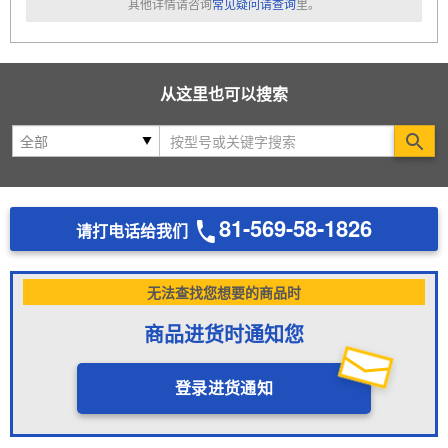
其他详情请咨询
常见疑问请查询
里。
从这里也可以搜索
Se
81-569-58-1826
请打电话给我们
无法查找您想要的商品时
商品进货时通知您
登录进货通知