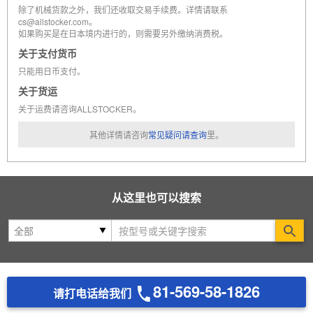
除了机械货款之外，我们还收取交易手续费。详情请联系
cs@allstocker.com。
如果购买是在日本境内进行的，则需要另外缴纳消费税。
关于支付货币
只能用日币支付。
关于货运
关于运费请咨询ALLSTOCKER。
其他详情请咨询
常见疑问请查询
里。
从这里也可以搜索
Se
81-569-58-1826
请打电话给我们