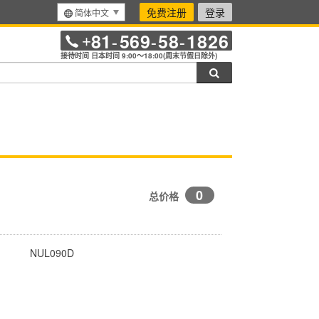
免费注册
登录
简体中文
81
569
58
1826
+
-
-
-
接待时间 日本时间 9:00～18:00(周末节假日除外)
搜索
0
总价格
NUL090D