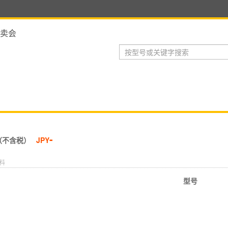
卖会
-
（不含税）
JPY
料
型号