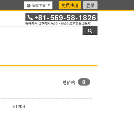
免费注册
登录
简体中文
81
569
58
1826
+
-
-
-
接待时间 日本时间 9:00～18:00(周末节假日除外)
搜索
0
总价格
E120B