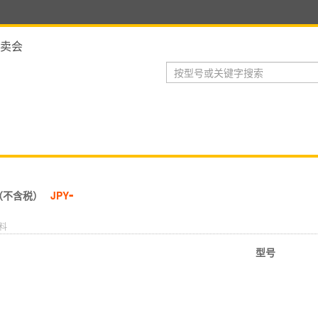
卖会
-
（不含税）
JPY
料
型号