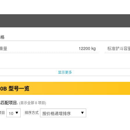
规格
重量
12200 kg
标准铲斗容
显示更多
20B 型号一览
已匹配项目.
(显示全部 0 项目)
项目
排序方式