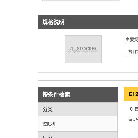
规格说明
主要
操作
E1
按条件检索
0
分类
每页
挖掘机
厂家