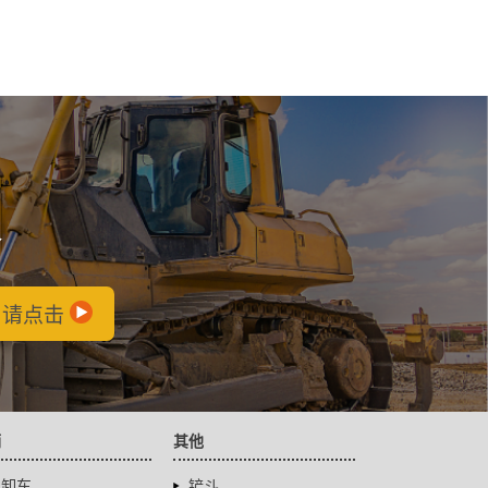
会
，请点击
辆
其他
自卸车
铲斗