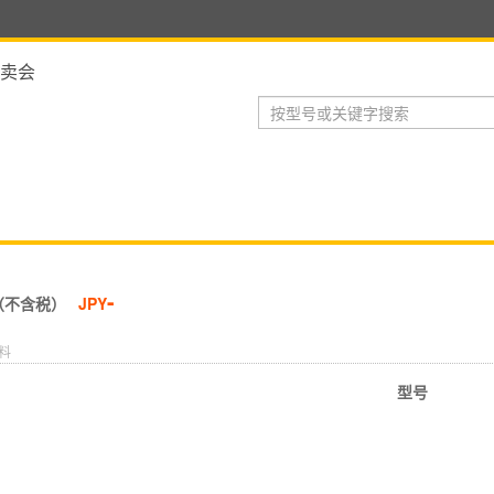
卖会
-
（不含税）
JPY
料
型号