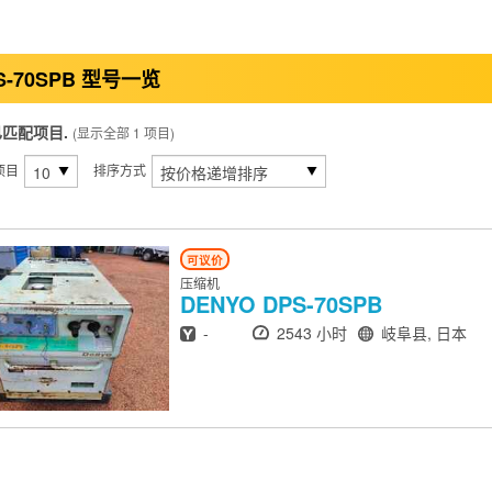
S-70SPB 型号一览
已匹配项目.
(显示全部 1 项目)
项目
排序方式
可议价
压缩机
DENYO
DPS-70SPB
出厂年份
小时
地点
-
2543 小时
岐阜县, 日本