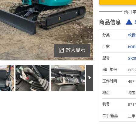
请打
商品信息
分类
挖掘
厂家
KOB
放大显示
型号
SK3
出厂年份
202
Next
工作时间
497
地点
埼玉
Download Inspection Report
机号
571*
二手/新品
二手