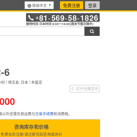
免费注册
登录
简体中文
81
569
58
1826
+
-
-
-
接待时间 日本时间 9:00～18:00(周末节假日除外)
搜索
-6
小时
埼玉县, 日本
未鉴定
）
打开兑换货币
,000
格以外还需负担运费与
交易手续费
和消费税。
咨询库存和价格
免费会员注册/请注册完后咨询或询价