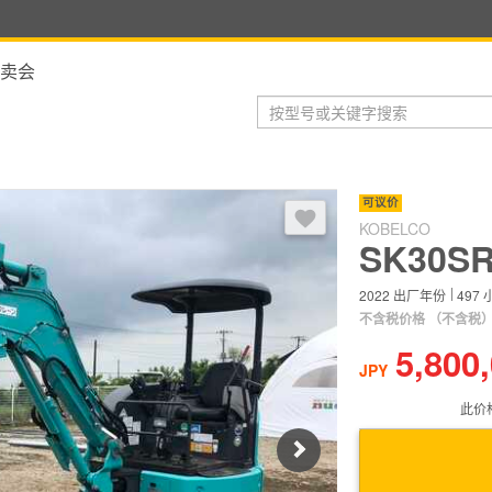
卖会
登录后，可以收藏到收藏夹
可议价
KOBELCO
SK30SR
2022
出厂年份
497
不含税价格
（不含税
5,800
JPY
此价
Next