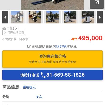
放
Prev
Ne
下载照片
Download Inspection
下载照片
Report
打开兑换货币
495,000
JPY
不含税价格
（不含税）
此价格以外还需负担运费与
交易手续费
和消费税。
咨询库存和价格
免费会员注册/请注册完后咨询或询价
81-569-58-1826
请拨打电话
商品信息
重要提示
分类
叉车