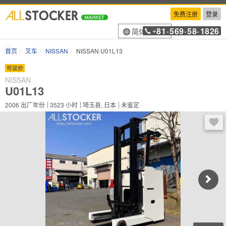
免费注册
登录
81
569
58
1826
简体中文
+
-
-
-
首页
叉车
NISSAN
NISSAN U01L13
可议价
NISSAN
U01L13
2006
出厂年份
3523
小时
埼玉县, 日本
未鉴定
登录