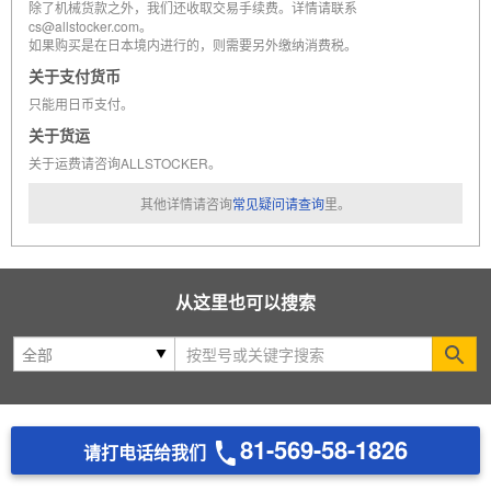
除了机械货款之外，我们还收取交易手续费。详情请联系
cs@allstocker.com。
如果购买是在日本境内进行的，则需要另外缴纳消费税。
关于支付货币
只能用日币支付。
关于货运
关于运费请咨询ALLSTOCKER。
其他详情请咨询
常见疑问请查询
里。
从这里也可以搜索
Se
81-569-58-1826
请打电话给我们