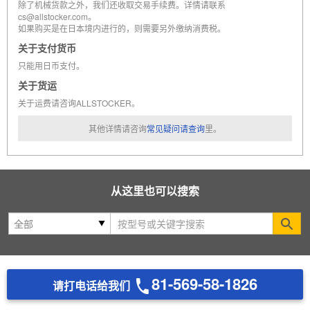
除了机械货款之外，我们还收取交易手续费。详情请联系
cs@allstocker.com。
如果购买是在日本境内进行的，则需要另外缴纳消费税。
关于支付货币
只能用日币支付。
关于货运
关于运费请咨询ALLSTOCKER。
其他详情请咨询
常见疑问请查询
里。
从这里也可以搜索
Se
81-569-58-1826
请打电话给我们