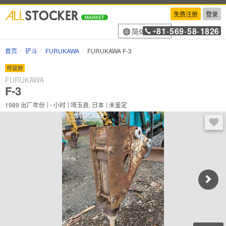
免费注册
登录
81
569
58
1826
简体中文
+
-
-
-
首页
铲斗
FURUKAWA
FURUKAWA F-3
可议价
FURUKAWA
F-3
1989
出厂年份
-
小时
埼玉县, 日本
未鉴定
登录