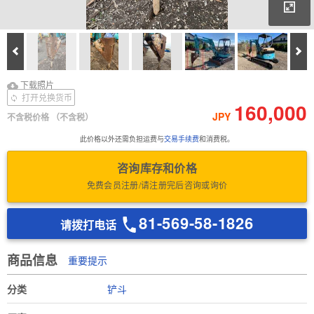
放
Prev
Ne
下载照片
Download Inspection
下载照片
Report
打开兑换货币
160,000
JPY
不含税价格
（不含税）
此价格以外还需负担运费与
交易手续费
和消费税。
咨询库存和价格
免费会员注册/请注册完后咨询或询价
81-569-58-1826
请拨打电话
商品信息
重要提示
分类
铲斗