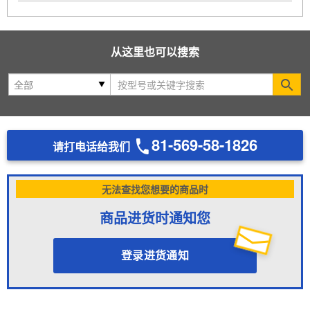
从这里也可以搜索
Se
81-569-58-1826
请打电话给我们
无法查找您想要的商品时
商品进货时通知您
登录进货通知