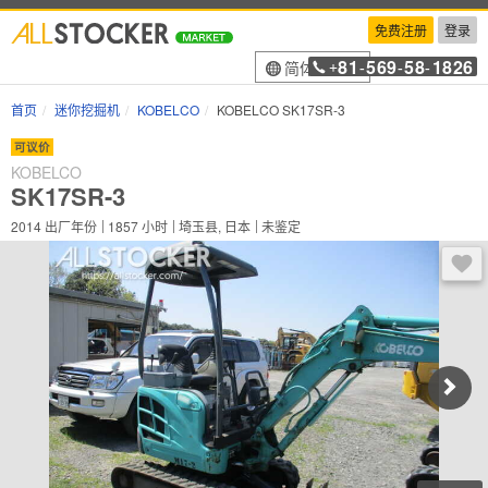
免费注册
登录
81
569
58
1826
简体中文
+
-
-
-
首页
迷你挖掘机
KOBELCO
KOBELCO SK17SR-3
可议价
KOBELCO
SK17SR-3
2014
出厂年份
1857
小时
埼玉县, 日本
未鉴定
登录