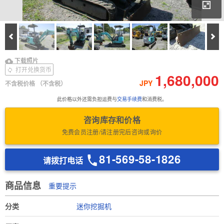
放
Prev
Ne
下载照片
Download Inspection
下载照片
Report
打开兑换货币
1,680,000
JPY
不含税价格
（不含税）
此价格以外还需负担运费与
交易手续费
和消费税。
咨询库存和价格
免费会员注册/请注册完后咨询或询价
81-569-58-1826
请拨打电话
商品信息
重要提示
分类
迷你挖掘机