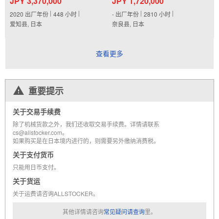
JPY 3,370,000
JPY 1,720,000
2020
出厂年份
448
小时
-
出厂年份
2810
小时
爱知县, 日本
奈良县, 日本
查看更多
重要提示
关于交易手续费
除了机械货款之外，我们还收取交易手续费。详情请联系
cs@allstocker.com。
如果购买是在日本境内进行的，则需要另外缴纳消费税。
关于支付货币
只能用日币支付。
关于货运
关于运费请咨询ALLSTOCKER。
其他详情请咨询
常见疑问请查询
里。