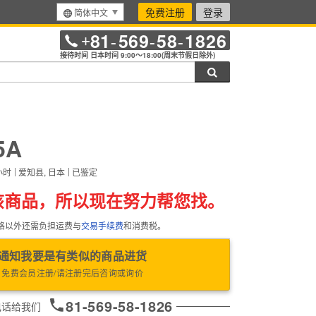
免费注册
登录
简体中文
81
569
58
1826
+
-
-
-
接待时间 日本时间 9:00～18:00(周末节假日除外)
搜索
5A
小时
爱知县, 日本
已鉴定
该商品，所以现在努力帮您找。
格以外还需负担运费与
交易手续费
和消费税。
通知我要是有类似的商品进货
免费会员注册/请注册完后咨询或询价
81-569-58-1826
电话给我们