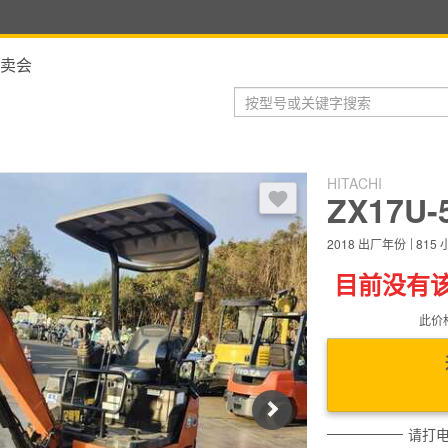
卖会
HITACHI
登录后，可以收藏到收藏夹
ZX17U-
2018
出厂年份
815
目前没有
此价
Next
请打