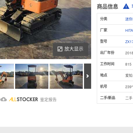
商品信息
分类
迷你
厂家
HIT
型号
ZX1
放大显示
出厂年份
201
工作时间
815
Next
地点
爱知
机号
239*
Download Inspection Report
二手/新品
二手
鉴定报告