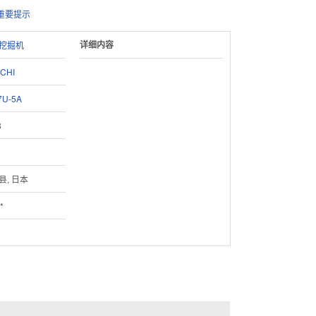
重要提示
详细内容
挖掘机
ACHI
7U-5A
8
县, 日本
*