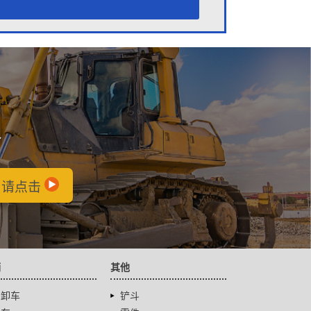
会
，请点击
辆
其他
自卸车
铲斗