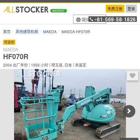
免费注册
登录
81
569
58
1826
简体中文
+
-
-
-
首页
其他建筑机械
MAEDA
MAEDA HF070R
可议价
MAEDA
HF070R
2004
出厂年份
1956
小时
埼玉县, 日本
未鉴定
登录