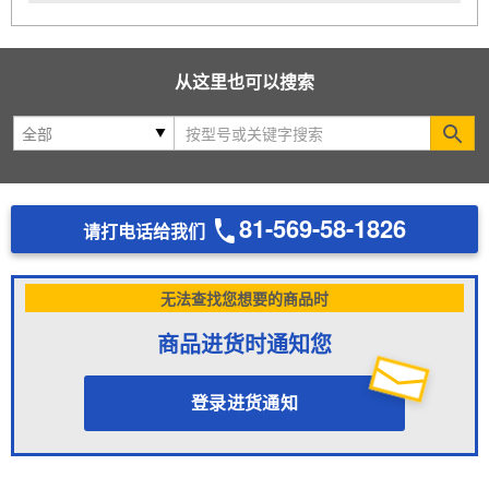
从这里也可以搜索
Se
81-569-58-1826
请打电话给我们
无法查找您想要的商品时
商品进货时通知您
登录进货通知