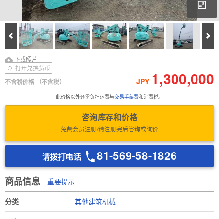
放
Prev
Ne
下载照片
Download Inspection
下载照片
Report
打开兑换货币
1,300,000
JPY
不含税价格
（不含税）
此价格以外还需负担运费与
交易手续费
和消费税。
咨询库存和价格
免费会员注册/请注册完后咨询或询价
81-569-58-1826
请拨打电话
商品信息
重要提示
分类
其他建筑机械