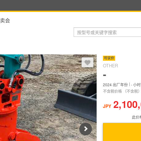
卖会
登录后，可以收藏到收藏夹
可议价
OTHER
-
2024
出厂年份
-
小时
不含税价格
（不含税
2,100
JPY
此价
Next