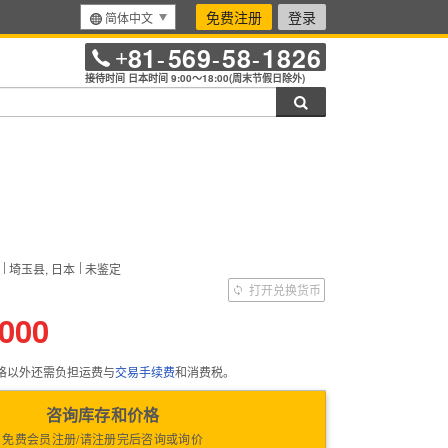
免费注册
登录
简体中文
81
569
58
1826
+
-
-
-
接待时间 日本时间 9:00～18:00(周末节假日除外)
搜索
埼玉县, 日本
未鉴定
）
打开兑换货币
,000
格以外还需负担运费与
交易手续费
和消费税。
咨询库存和价格
免费会员注册/请注册完后咨询或询价