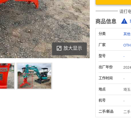
请打
商品信息
分类
其他
厂家
OTH
放大显示
型号
-
出厂年份
202
工作时间
-
地点
埼玉
Download Inspection Report
机号
-
二手/新品
二手