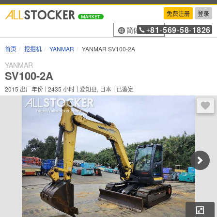
免费注册
登录
81
569
58
1826
简体中文
+
-
-
-
首页
挖掘机
YANMAR
YANMAR SV100-2A
YANMAR
SV100-2A
2015
出厂年份
2435
小时
爱知县, 日本
已鉴定
登录
放