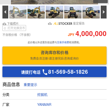
Prev
Ne
下载照片
Download Inspection
鉴定报告
下载照片
Report
打开兑换货币
4,000,000
JPY
不含税价格
（不含税）
此价格以外还需负担运费与
交易手续费
和消费税。
咨询库存和价格
免费会员注册/请注册完后咨询或询价
81-569-58-1826
请拨打电话
商品信息
重要提示
分类
挖掘机
厂家
YANMAR