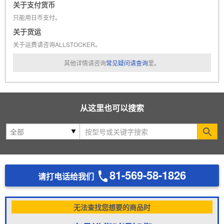
关于支付货币
只能用日币支付。
关于货运
关于运费请咨询ALLSTOCKER。
其他详情请咨询
常见疑问请查询
里。
从这里也可以搜索
Se
81-569-58-1826
请打电话给我们
无法查找您想要的商品时