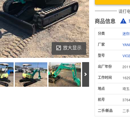
请打
商品信息
分类
迷你
厂家
YAN
放大显示
型号
VIO2
出厂年份
201
Next
工作时间
162
地点
埼玉
Download Inspection Report
机号
3764
二手/新品
二手