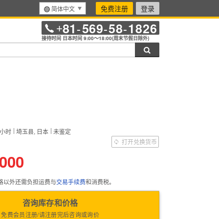
免费注册
登录
简体中文
81
569
58
1826
+
-
-
-
接待时间 日本时间 9:00～18:00(周末节假日除外)
搜索
小时
埼玉县, 日本
未鉴定
）
打开兑换货币
,000
格以外还需负担运费与
交易手续费
和消费税。
咨询库存和价格
免费会员注册/请注册完后咨询或询价