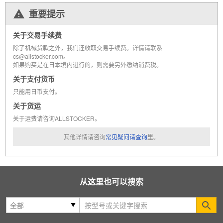
重要提示
关于交易手续费
除了机械货款之外，我们还收取交易手续费。详情请联系
cs@allstocker.com。
如果购买是在日本境内进行的，则需要另外缴纳消费税。
关于支付货币
只能用日币支付。
关于货运
关于运费请咨询ALLSTOCKER。
其他详情请咨询
常见疑问请查询
里。
从这里也可以搜索
Se