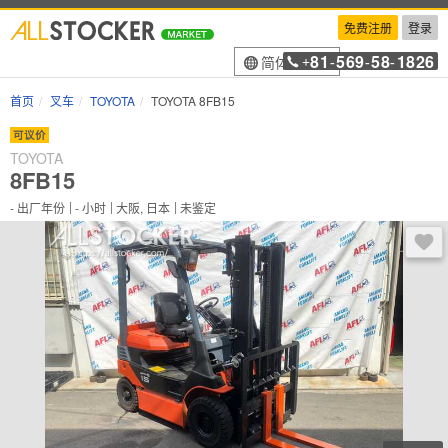
免费注册
登录
81
569
58
1826
简体中文
+
-
-
-
首页
叉车
TOYOTA
TOYOTA 8FB15
可议价
TOYOTA
8FB15
-
出厂年份
-
小时
大阪, 日本
未鉴定
登录