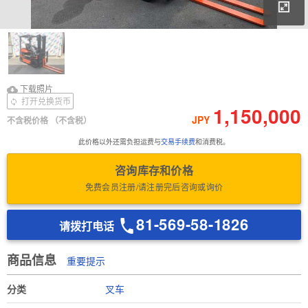
放
下载照片
Download Inspection
下载照片
Report
打开兑换货币
1,150,000
JPY
不含税价格
（不含税）
此价格以外还需负担运费与
交易手续费
和消费税。
咨询库存和价格
免费会员注册/请注册完后咨询或询价
81-569-58-1826
请拨打电话
商品信息
重要提示
分类
叉车