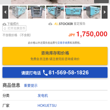
Prev
Ne
下载照片
Download Inspection
鉴定报告
下载照片
Report
打开兑换货币
1,750,000
JPY
不含税价格
（不含税）
此价格以外还需负担运费与
交易手续费
和消费税。
咨询库存和价格
免费会员注册/请注册完后咨询或询价
81-569-58-1826
请拨打电话
商品信息
重要提示
分类
发电机
厂家
HOKUETSU