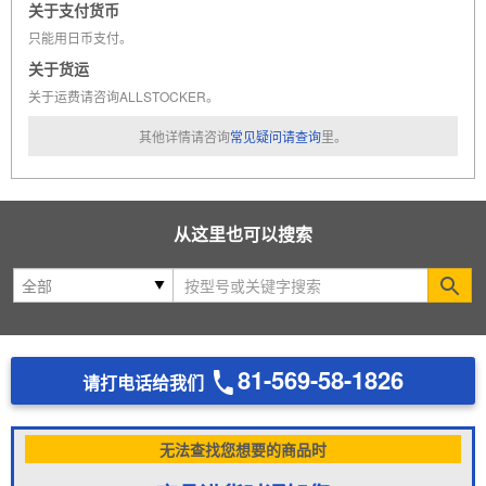
关于支付货币
只能用日币支付。
关于货运
关于运费请咨询ALLSTOCKER。
其他详情请咨询
常见疑问请查询
里。
从这里也可以搜索
Se
81-569-58-1826
请打电话给我们
无法查找您想要的商品时