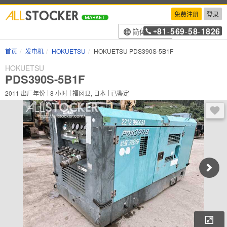
免费注册
登录
81
569
58
1826
简体中文
+
-
-
-
首页
发电机
HOKUETSU
HOKUETSU PDS390S-5B1F
HOKUETSU
PDS390S-5B1F
2011
出厂年份
8
小时
福冈县, 日本
已鉴定
登录
放