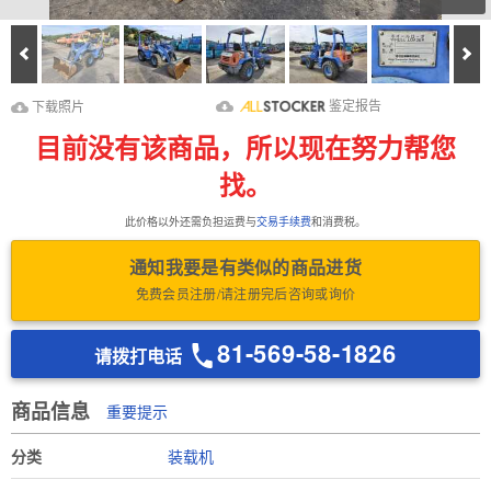
Prev
Ne
下载照片
Download Inspection
鉴定报告
下载照片
Report
目前没有该商品，所以现在努力帮您
找。
此价格以外还需负担运费与
交易手续费
和消费税。
通知我要是有类似的商品进货
免费会员注册/请注册完后咨询或询价
81-569-58-1826
请拨打电话
商品信息
重要提示
分类
装载机