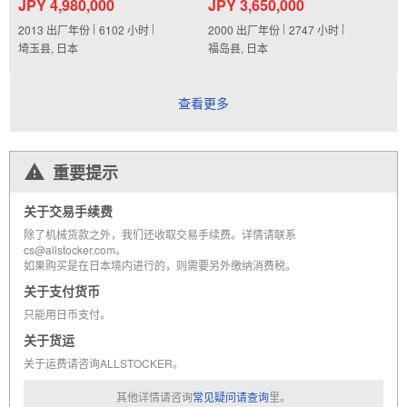
JPY 4,980,000
JPY 3,650,000
2013
出厂年份
6102
小时
2000
出厂年份
2747
小时
埼玉县, 日本
福岛县, 日本
查看更多
重要提示
关于交易手续费
除了机械货款之外，我们还收取交易手续费。详情请联系
cs@allstocker.com。
如果购买是在日本境内进行的，则需要另外缴纳消费税。
关于支付货币
只能用日币支付。
关于货运
关于运费请咨询ALLSTOCKER。
其他详情请咨询
常见疑问请查询
里。