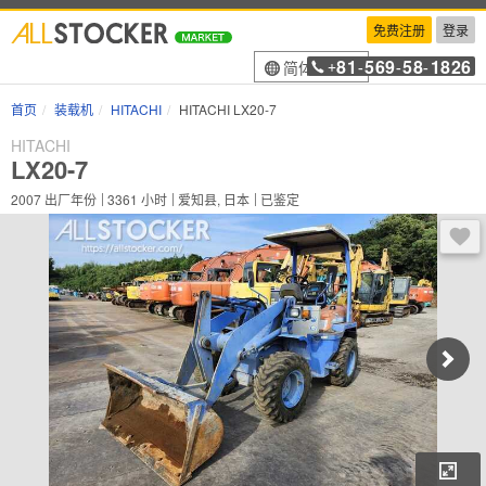
免费注册
登录
81
569
58
1826
简体中文
+
-
-
-
首页
装载机
HITACHI
HITACHI LX20-7
HITACHI
LX20-7
2007
出厂年份
3361
小时
爱知县, 日本
已鉴定
登录
放