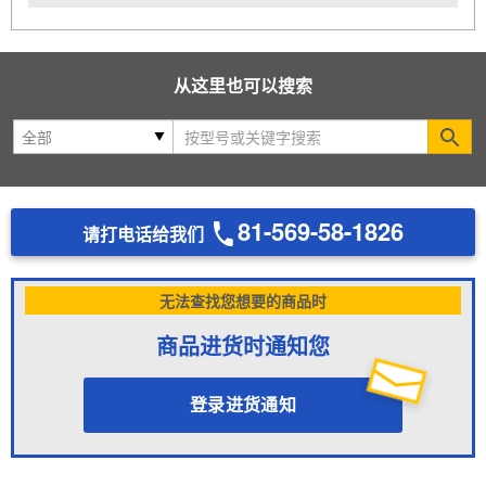
从这里也可以搜索
Se
81-569-58-1826
请打电话给我们
无法查找您想要的商品时
商品进货时通知您
登录进货通知