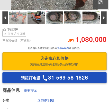
放
Prev
Ne
下载照片
Download Inspection
下载照片
Report
打开兑换货币
1,080,000
JPY
不含税价格
（不含税）
此价格以外还需负担运费与
交易手续费
和消费税。
咨询库存和价格
免费会员注册/请注册完后咨询或询价
81-569-58-1826
请拨打电话
商品信息
重要提示
分类
迷你挖掘机