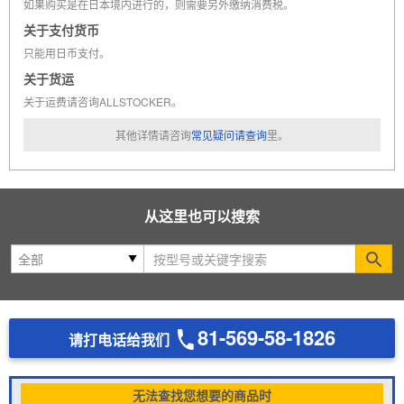
如果购买是在日本境内进行的，则需要另外缴纳消费税。
关于支付货币
只能用日币支付。
关于货运
关于运费请咨询ALLSTOCKER。
其他详情请咨询
常见疑问请查询
里。
从这里也可以搜索
Se
81-569-58-1826
请打电话给我们
无法查找您想要的商品时