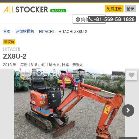
免费注册
登录
81
569
58
1826
简体中文
+
-
-
-
首页
迷你挖掘机
HITACHI
HITACHI ZX8U-2
可议价
HITACHI
ZX8U-2
2013
出厂年份
818
小时
埼玉县, 日本
未鉴定
登录