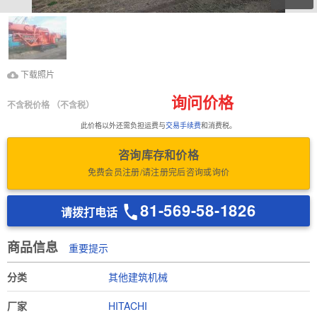
下载照片
Download Inspection
下载照片
Report
询问价格
不含税价格
（不含税）
此价格以外还需负担运费与
交易手续费
和消费税。
咨询库存和价格
免费会员注册/请注册完后咨询或询价
81-569-58-1826
请拨打电话
商品信息
重要提示
分类
其他建筑机械
厂家
HITACHI