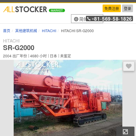
免费注册
登录
81
569
58
1826
简体中文
+
-
-
-
首页
其他建筑机械
HITACHI
HITACHI SR-G2000
HITACHI
SR-G2000
2004
出厂年份
4680
小时
日本
未鉴定
登录
放