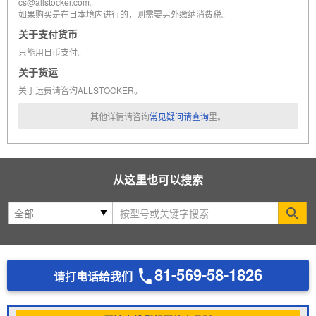
cs@allstocker.com。
如果购买是在日本境内进行的，则需要另外缴纳消费税。
关于支付货币
只能用日币支付。
关于货运
关于运费请咨询ALLSTOCKER。
其他详情请咨询
常见疑问请查询
里。
从这里也可以搜索
Se
81-569-58-1826
请打电话给我们