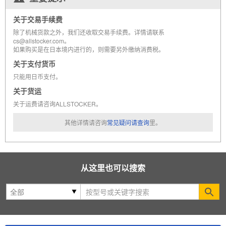
关于交易手续费
除了机械货款之外，我们还收取交易手续费。详情请联系
cs@allstocker.com。
如果购买是在日本境内进行的，则需要另外缴纳消费税。
关于支付货币
只能用日币支付。
关于货运
关于运费请咨询ALLSTOCKER。
其他详情请咨询
常见疑问请查询
里。
从这里也可以搜索
Se