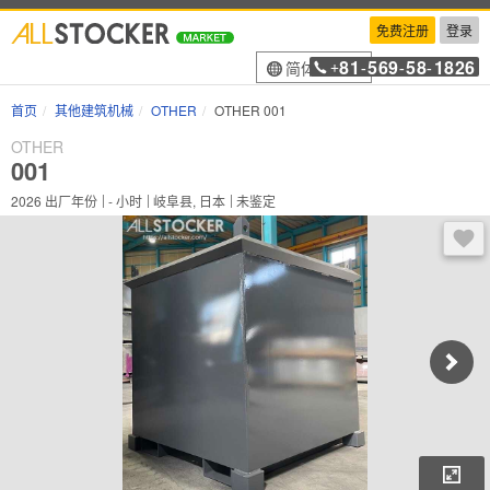
免费注册
登录
81
569
58
1826
简体中文
+
-
-
-
首页
其他建筑机械
OTHER
OTHER 001
OTHER
001
2026
出厂年份
-
小时
岐阜县, 日本
未鉴定
登录
放