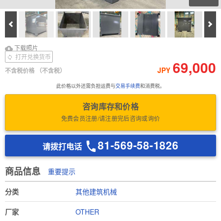
Prev
Ne
下载照片
Download Inspection
下载照片
Report
打开兑换货币
69,000
JPY
不含税价格
（不含税）
此价格以外还需负担运费与
交易手续费
和消费税。
咨询库存和价格
免费会员注册/请注册完后咨询或询价
81-569-58-1826
请拨打电话
商品信息
重要提示
分类
其他建筑机械
厂家
OTHER