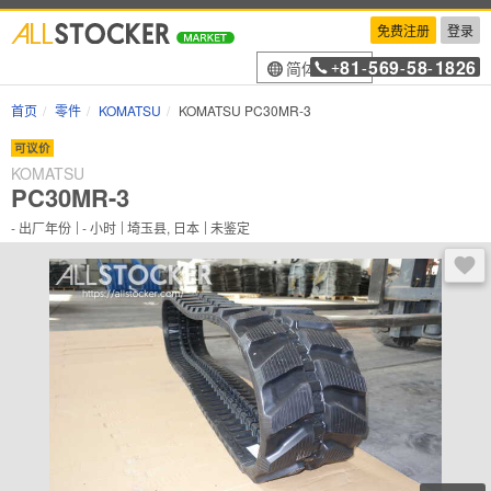
免费注册
登录
81
569
58
1826
简体中文
+
-
-
-
首页
零件
KOMATSU
KOMATSU PC30MR-3
可议价
KOMATSU
PC30MR-3
-
出厂年份
-
小时
埼玉县, 日本
未鉴定
登录