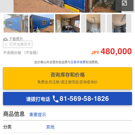
放
下载照片
Download Inspection
下载照片
Report
打开兑换货币
480,000
JPY
不含税价格
（不含税）
此价格以外还需负担运费与
交易手续费
和消费税。
咨询库存和价格
免费会员注册/请注册完后咨询或询价
81-569-58-1826
请拨打电话
商品信息
重要提示
分类
其他