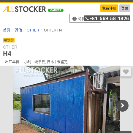
免费注册
登录
81
569
58
1826
简体中文
+
-
-
-
首页
其他
OTHER
OTHER H4
可议价
OTHER
H4
-
出厂年份
-
小时
岐阜县, 日本
未鉴定
登录