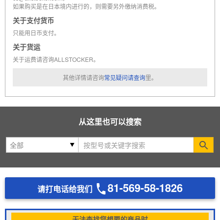
如果购买是在日本境内进行的，则需要另外缴纳消费税。
关于支付货币
只能用日币支付。
关于货运
关于运费请咨询ALLSTOCKER。
其他详情请咨询
常见疑问请查询
里。
从这里也可以搜索
Se
81-569-58-1826
请打电话给我们
无法查找您想要的商品时