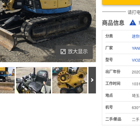
请打
商品信息
分类
迷你
厂家
YAN
放大显示
型号
VIO2
出厂年份
202
Next
工作时间
103
地点
埼玉
Download Inspection Report
机号
630*
二手/新品
二手