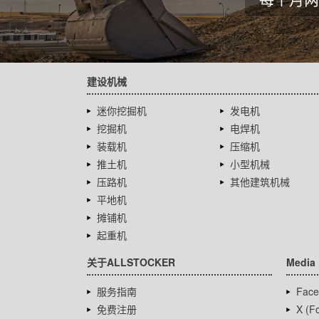
建设机械
迷你挖掘机
发电机
挖掘机
电焊机
装载机
压缩机
推土机
小型机械
压路机
其他建筑机械
平地机
摊铺机
起重机
关于ALLSTOCKER
Media
服务指南
Face
免费注册
X (Fo