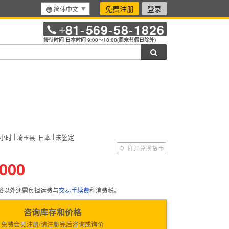
免费注册
登录
简体中文
81
569
58
1826
+
-
-
-
接待时间 日本时间 9:00～18:00(周末节假日除外)
搜索
小时
埼玉县, 日本
未鉴定
）
打开兑换货币
,000
格以外还需负担运费与
交易手续费
和消费税。
咨询库存和价格
免费会员注册/请注册完后咨询或询价