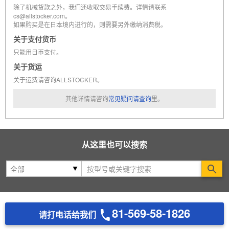
除了机械货款之外，我们还收取交易手续费。详情请联系
cs@allstocker.com。
如果购买是在日本境内进行的，则需要另外缴纳消费税。
关于支付货币
只能用日币支付。
关于货运
关于运费请咨询ALLSTOCKER。
其他详情请咨询
常见疑问请查询
里。
从这里也可以搜索
Se
81-569-58-1826
请打电话给我们