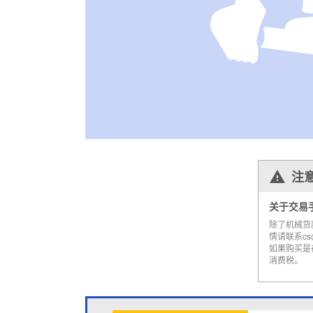
注
关于交易
除了机械货
情请联系cs@a
如果购买是
消费税。