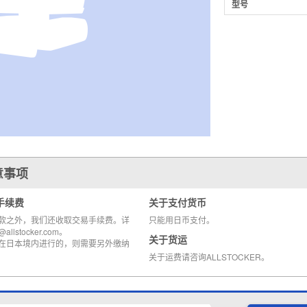
型号
意事项
手续费
关于支付货币
款之外，我们还收取交易手续费。详
只能用日币支付。
llstocker.com。
关于货运
在日本境内进行的，则需要另外缴纳
关于运费请咨询ALLSTOCKER。