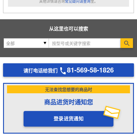
其他详情请咨询
常见疑问请查询
里。
从这里也可以搜索
Se
81-569-58-1826
请打电话给我们
无法查找您想要的商品时
商品进货时通知您
登录进货通知