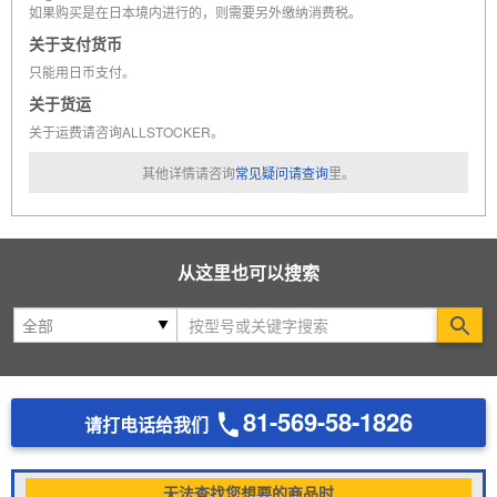
如果购买是在日本境内进行的，则需要另外缴纳消费税。
关于支付货币
只能用日币支付。
关于货运
关于运费请咨询ALLSTOCKER。
其他详情请咨询
常见疑问请查询
里。
从这里也可以搜索
Se
81-569-58-1826
请打电话给我们
无法查找您想要的商品时