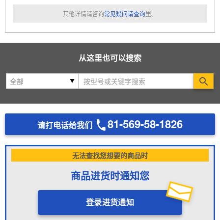
其他详情请咨询
常见疑问请查询
里。
从这里也可以搜索
Se
81-569-58-1826
请打电话给我们
无法查找您想要的商品时
商品进货时通知您
登录进货通知