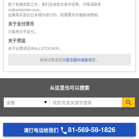
除了机械货款之外，我们还收取交易手续费。详情请联系
cs@allstocker.com。
如果购买是在日本境内进行的，则需要另外缴纳消费税。
关于支付货币
只能用日币支付。
关于货运
关于运费请咨询ALLSTOCKER。
其他详情请咨询
常见疑问请查询
里。
从这里也可以搜索
Se
81-569-58-1826
请打电话给我们