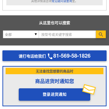
其他详情请咨询
常见疑问请查询
里。
从这里也可以搜索
Se
81-569-58-1826
请打电话给我们
无法查找您想要的商品时
商品进货时通知您
登录进货通知