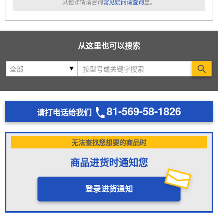
其他详情请咨询
常见疑问请查询
里。
从这里也可以搜索
Se
81-569-58-1826
请打电话给我们
无法查找您想要的商品时
商品进货时通知您
登录进货通知