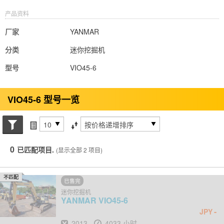
产品资料
厂家
YANMAR
分类
迷你挖掘机
型号
VIO45-6
VIO45-6 型号一览
搜索状态
每页项目
排序方式
0
已匹配项目.
(显示全部 2 项目)
不匹配
已售完
迷你挖掘机
YANMAR
VIO45-6
-
JPY
出厂年份
小时
2013
4033 小时