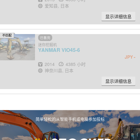
地点
爱知县, 日本
显示详细信息
不匹配
已售完
迷你挖掘机
YANMAR
VIO45-6
-
JPY
出厂年份
小时
2014
4385 小时
地点
神奈川县, 日本
显示详细信息
简单轻松的从智能手机或电脑参加投标