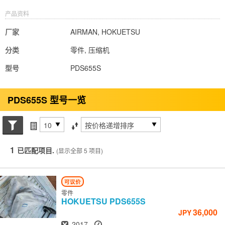
产品资料
厂家
AIRMAN, HOKUETSU
分类
零件, 压缩机
型号
PDS655S
PDS655S 型号一览
搜索状态
每页项目
排序方式
1
已匹配项目.
(显示全部 5 项目)
可议价
零件
HOKUETSU
PDS655S
36,000
JPY
出厂年份
小时
2017
-