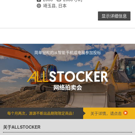
地点
埼玉县, 日本
显示详细信息
简单轻松的从智能手机或电脑参加投标
网络拍卖会
关于详情，请点击
每个月两次，源源不断出品期限限定商品！
关于ALLSTOCKER