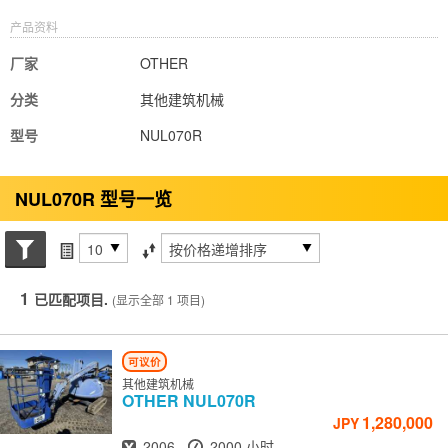
产品资料
厂家
OTHER
分类
其他建筑机械
型号
NUL070R
NUL070R 型号一览
搜索状态
每页项目
排序方式
1
已匹配项目.
(显示全部 1 项目)
可议价
其他建筑机械
OTHER
NUL070R
1,280,000
JPY
出厂年份
小时
2006
2000 小时