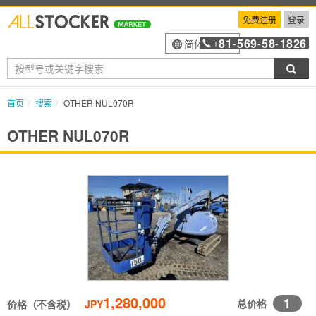
免费注册
登录
81
569
58
1826
简体中文
+
-
-
-
搜索
首页
搜索
OTHER NUL070R
OTHER NUL070R
1,280,000
1
总价格
价格（不含税）
JPY