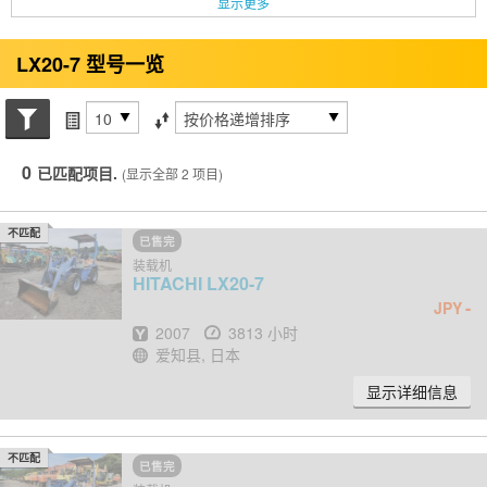
显示更多
LX20-7 型号一览
搜索状态
每页项目
排序方式
0
已匹配项目.
(显示全部 2 项目)
不匹配
已售完
装载机
HITACHI
LX20-7
-
JPY
出厂年份
小时
2007
3813 小时
地点
爱知县, 日本
显示详细信息
不匹配
已售完