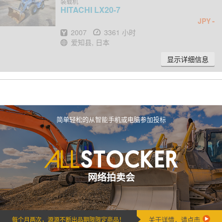
装载机
HITACHI
LX20-7
-
JPY
出厂年份
小时
2007
3361 小时
地点
爱知县, 日本
显示详细信息
简单轻松的从智能手机或电脑参加投标
网络拍卖会
关于详情，请点击
每个月两次，源源不断出品期限限定商品！