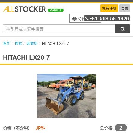
免费注册
登录
81
569
58
1826
简体中文
+
-
-
-
搜索
首页
搜索
装载机
HITACHI LX20-7
HITACHI LX20-7
-
2
总价格
价格（不含税）
JPY