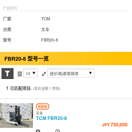
产品资料
厂家
TCM
分类
叉车
型号
FBR20-8
FBR20-8 型号一览
搜索状态
每页项目
排序方式
1
已匹配项目.
(显示全部 1 项目)
可议价
叉车
TCM
FBR20-8
730,000
JPY
出厂年份
小时
-
-