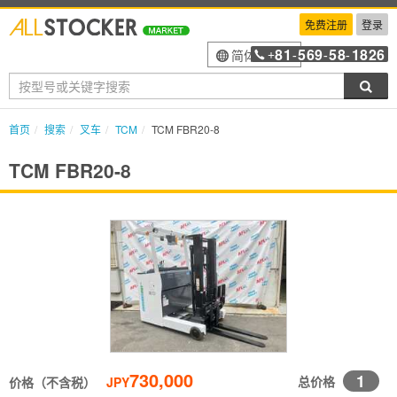
免费注册
登录
81
569
58
1826
简体中文
+
-
-
-
搜索
首页
搜索
叉车
TCM
TCM FBR20-8
TCM FBR20-8
730,000
1
总价格
价格（不含税）
JPY