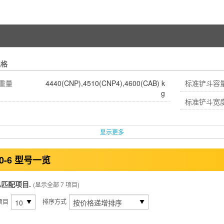
规格
重量
4440(CNP),4510(CNP4),4600(CAB) k
标准铲斗容
g
标准铲斗宽
显示更多
40-6 型号一览
已匹配项目.
(显示全部 7 项目)
项目
排序方式