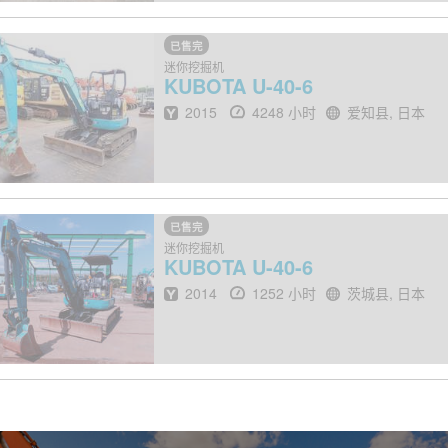
已售完
迷你挖掘机
KUBOTA
U-40-6
出厂年份
小时
地点
2015
4248 小时
爱知县, 日本
已售完
迷你挖掘机
KUBOTA
U-40-6
出厂年份
小时
地点
2014
1252 小时
茨城县, 日本