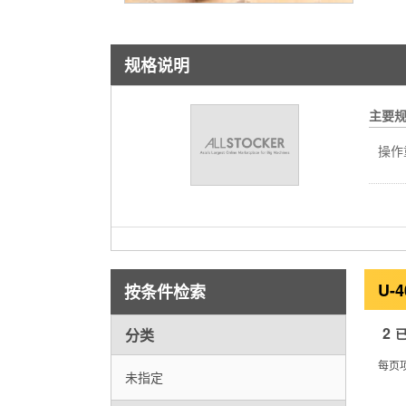
规格说明
主要
操作
U-
按条件检索
2
分类
每页
未指定