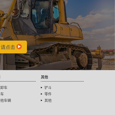
会
，请点击
辆
其他
自卸车
铲斗
卡车
零件
其他车辆
其他