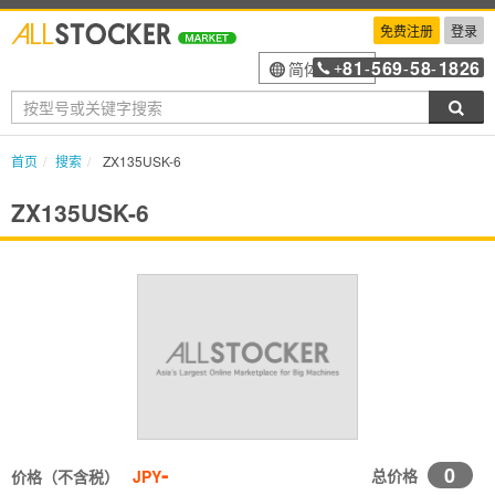
免费注册
登录
81
569
58
1826
简体中文
+
-
-
-
搜索
首页
搜索
ZX135USK-6
ZX135USK-6
-
0
总价格
价格（不含税）
JPY