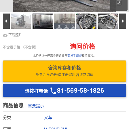
放
Prev
Ne
下载照片
Download Inspection
下载照片
Report
询问价格
不含税价格
（不含税）
此价格以外还需负担运费与
交易手续费
和消费税。
咨询库存和价格
免费会员注册/请注册完后咨询或询价
81-569-58-1826
请拨打电话
商品信息
重要提示
分类
叉车