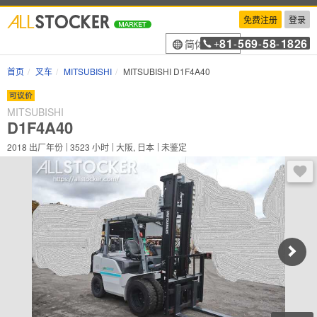
免费注册
登录
81
569
58
1826
简体中文
+
-
-
-
首页
叉车
MITSUBISHI
MITSUBISHI D1F4A40
可议价
MITSUBISHI
D1F4A40
2018
出厂年份
3523
小时
大阪, 日本
未鉴定
登录