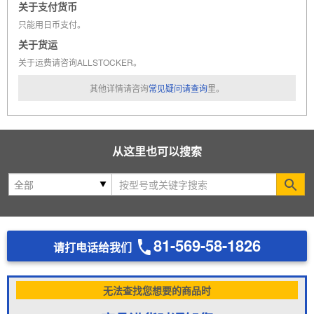
关于支付货币
只能用日币支付。
关于货运
关于运费请咨询ALLSTOCKER。
其他详情请咨询
常见疑问请查询
里。
从这里也可以搜索
Se
81-569-58-1826
请打电话给我们
无法查找您想要的商品时