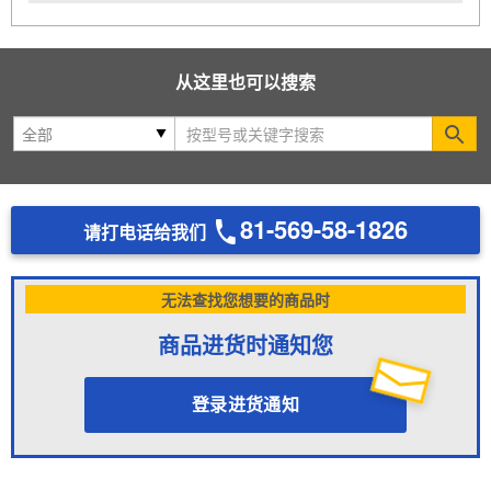
从这里也可以搜索
Se
81-569-58-1826
请打电话给我们
无法查找您想要的商品时
商品进货时通知您
登录进货通知