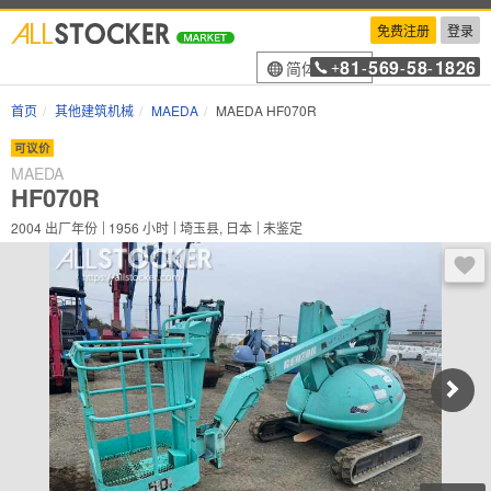
免费注册
登录
81
569
58
1826
简体中文
+
-
-
-
首页
其他建筑机械
MAEDA
MAEDA HF070R
可议价
MAEDA
HF070R
2004
出厂年份
1956
小时
埼玉县, 日本
未鉴定
登录