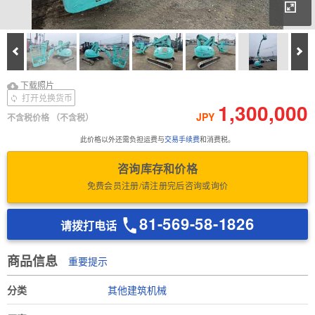
放
Prev
Ne
下载照片
Download Inspection
下载照片
Report
打开兑换货币
1,300,000
JPY
不含税价格
（不含税）
此价格以外还需负担运费与
交易手续费
和消费税。
咨询库存和价格
免费会员注册/请注册完后咨询或询价
81-569-58-1826
请拨打电话
商品信息
重要提示
分类
其他建筑机械