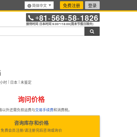
免费注册
登录
简体中文
81
569
58
1826
+
-
-
-
接待时间 日本时间 9:00～18:00(周末节假日除外)
搜索
G
小时
日本
未鉴定
）
询问价格
格以外还需负担运费与
交易手续费
和消费税。
咨询库存和价格
免费会员注册/请注册完后咨询或询价