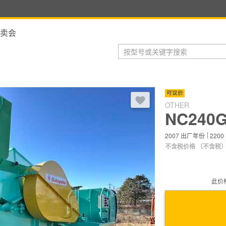
卖会
登录后，可以收藏到收藏夹
可议价
OTHER
NC240
2007
出厂年份
2200
不含税价格
（不含税
此价