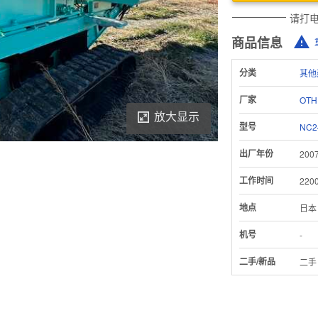
请打
商品信息
分类
其他
厂家
OTH
放大显示
型号
NC2
出厂年份
200
工作时间
220
地点
日本
Download Inspection Report
机号
-
二手/新品
二手