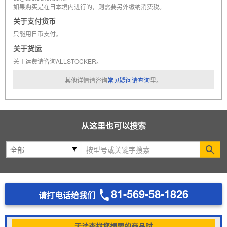
如果购买是在日本境内进行的，则需要另外缴纳消费税。
关于支付货币
只能用日币支付。
关于货运
关于运费请咨询ALLSTOCKER。
其他详情请咨询
常见疑问请查询
里。
从这里也可以搜索
Se
81-569-58-1826
请打电话给我们
无法查找您想要的商品时