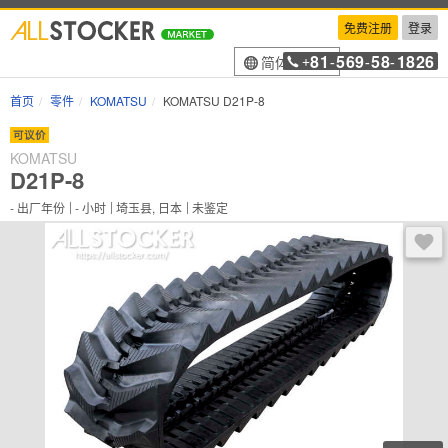
免费注册
登录
81
569
58
1826
简体中文
+
-
-
-
首页
零件
KOMATSU
KOMATSU D21P-8
可议价
KOMATSU
D21P-8
-
出厂年份
-
小时
埼玉县, 日本
未鉴定
登录