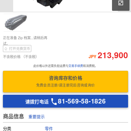
放
下载照片
Download Inspection
正在准备 Zip 档案...请稍后再
Report
试。
打开兑换货币
213,900
JPY
不含税价格
（不含税）
此价格以外还需负担运费与
交易手续费
和消费税。
咨询库存和价格
免费会员注册/请注册完后咨询或询价
81-569-58-1826
请拨打电话
商品信息
重要提示
分类
零件