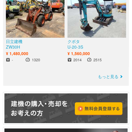
日立建機
クボタ
ZW30H
U-20-3S
¥ 1,480,000
¥ 1,560,000
年式
時間
年式
時間
-
1320
2014
2515
もっと見る