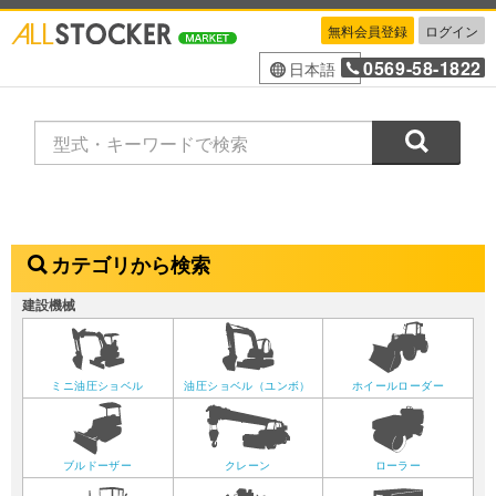
無料会員登録
ログイン
0569-58-1822
日本語
検索
カテゴリから検索
建設機械
ミニ油圧ショベル
油圧ショベル（ユンボ）
ホイールローダー
ブルドーザー
クレーン
ローラー