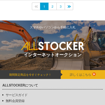
<<
1
2
3
>>
スマホやパソコンから手軽に入札
インターネットオークション
詳しくはこちら
期間限定商品を今すぐチェック！
ALLSTOCKERについて
サービスガイド
無料会員登録