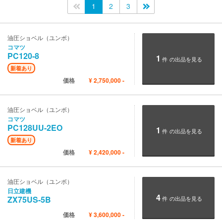
<<
1
2
3
>>
油圧ショベル（ユンボ）
コマツ
PC120-8
1
件
の出品を見る
新着あり
価格
¥
2,750,000
-
油圧ショベル（ユンボ）
コマツ
PC128UU-2EO
1
件
の出品を見る
新着あり
価格
¥
2,420,000
-
油圧ショベル（ユンボ）
日立建機
4
ZX75US-5B
件
の出品を見る
価格
¥
3,600,000
-