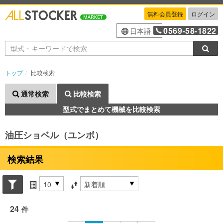
無料会員登録
ログイン
0569-58-1822
日本語
検索
トップ
比較検索
通常検索
比較検索
型式でまとめて機械を比較検索
油圧ショベル（ユンボ）
検索結果
Search conditions
件数
並び替え条件
24
件