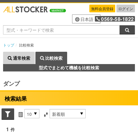
無料会員登録
ログイン
0569-58-1822
日本語
検索
トップ
比較検索
通常検索
比較検索
型式でまとめて機械を比較検索
ダンプ
検索結果
Search conditions
件数
並び替え条件
1
件