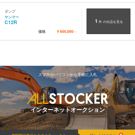
ダンプ
ヤンマー
1
C12R
件
の出品を見る
価格
¥
600,000
-
スマホやパソコンから手軽に入札
インターネットオークション